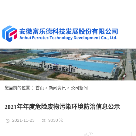
您当前的位置 ：
首页
>
新闻资讯
>
公司新闻
2021年年度危险废物污染环境防治信息公示
2021-11-23
9030 次