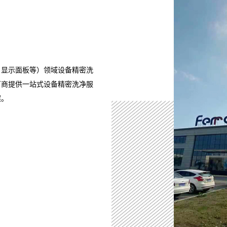
、显示面板等）领域设备精密洗
厂商提供一站式设备精密洗净服
案。