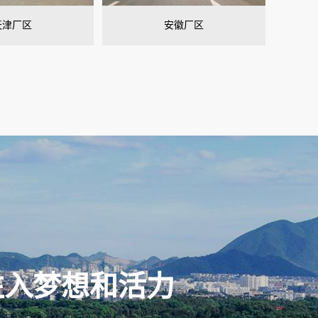
天津厂区
安徽厂区
注入梦想和活力