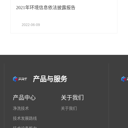
2021年环境信息依法披露报告
2022-06-09
产品与服务
产品中心
关于我们
净洗技术
关于我们
技术发展路线