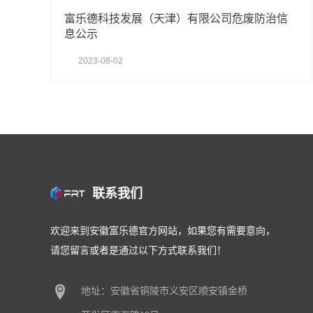
富乐德科技发展（天津）有限公司危废防治信
息公示
2023-08-02
联系我们
欢迎来到安徽富乐德官方网站，如果您有需要意向，
请您留言或者是通过以下方式联系我们！
地址：安徽省铜陵市义安区顺安镇金桥