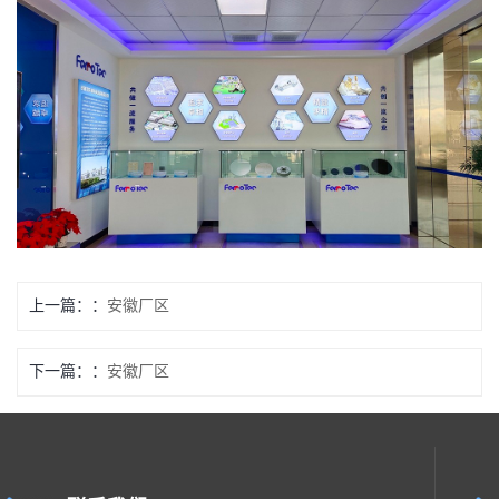
上一篇：
安徽厂区
下一篇：
安徽厂区