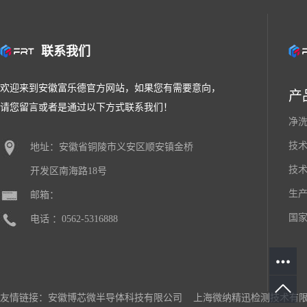
联系我们
欢迎来到安徽富乐德官方网站，如果您有需要意向，
产
请您留言或者是通过以下方式联系我们！
净
技
地址：安徽省铜陵市义安区顺安镇金桥
技
开发区南海路18号
生
邮箱：
国
电话 ：0562-5316888
友情链接：
安徽博芯微半导体科技有限公司
上海微纳精迅检测技术有