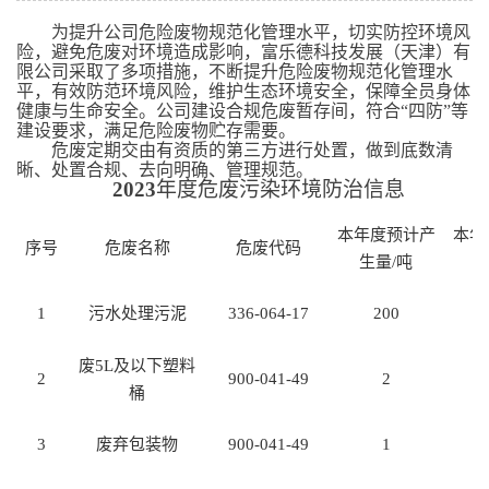
为提升公司危险废物规范化管理水平，切实防控环境风
险，避免危废对环境造成影响
，富乐德
科技发展（
天津
）
有
限公司
采取了多项措施，不断提升危险废物规范化管理水
平，有效防范环境风险，维护生态环境安全，保障全员身体
健康与生命安全。
公司
建设合规危废
暂存
间，符合
“四防”等
建设要求，满足危险废物贮存需要。
危废定期交由有资质的
第
三方进行处置，做到底数清
晰、处置合规、去向明确、管理规范。
2023
年度危废污染环境防治信息
本年度预计产
本年
序号
危废名称
危废代码
生量/吨
1
污水处理污泥
336-064-17
200
废5L及以下塑料
2
900-041-49
2
桶
3
废弃包装物
900-041-49
1